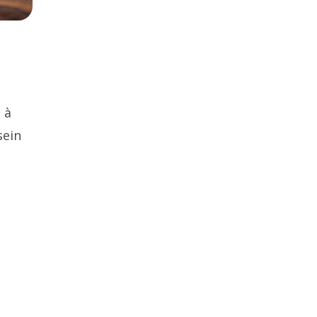
 à
sein